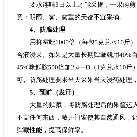
要求连晴
3
日以上才能采摘，一果两剪
意：阴雨、雾、露重的天都不宜采摘。
4
、防腐处理
用抑霉唑
1000
倍（每包
5
克兑水
10
斤）
合液浸果。如果是大量长期贮藏就用
40%
45%
咪鲜胺
500
倍加
2.4
—
D
（
1
克兑水
10
斤
可。防腐处理要求当天采果当天浸药处理
5
、预贮（发汗）
大量的贮藏，将防腐处理后的果筐运
不盖任何东西，敞开门窗使其自然通风，
贮藏性能，提高保鲜率。