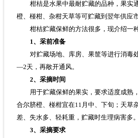
柑桔是水果中最耐贮藏的品种，果实
橙、
椪
柑、杂柑天草等可贮藏到翌年供应市
柑桔贮藏保鲜的方法很多，现介绍一
1
、采前准备
对贮藏场地、库房、果筐等进行消毒
—
2
天，再敞开通风。
2
、采摘时间
用于贮藏保鲜的果实，要求适度成熟
合尔脐橙、
椪
柑宜在
11
月中、下旬；天草
差、失水多、轻耗重，贮藏时生理病害多
3
、采摘要求