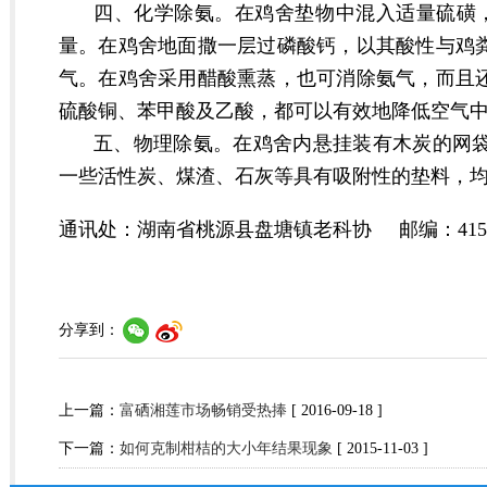
四、化学除氨。在鸡舍垫物中混入适量硫磺，
量。在鸡舍地面撒一层过磷酸钙，以其酸性与鸡
气。在鸡舍采用醋酸熏蒸，也可消除氨气，而且
硫酸铜、苯甲酸及乙酸，都可以有效地降低空气
五、物理除氨。在鸡舍内悬挂装有木炭的网
一些活性炭、煤渣、石灰等具有吸附性的垫
通讯处：湖南省桃源县盘塘镇老科协 邮编：415702
分享到：
上一篇：
富硒湘莲市场畅销受热捧
[ 2016-09-18 ]
下一篇：
如何克制柑桔的大小年结果现象
[ 2015-11-03 ]