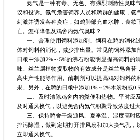
氨气是一种有毒、无色、有强烈刺激性臭味
议和投诉。氨气危害饲养人员和鸡群的健康，氨
刺激并诱发各种炎症，如鸡肺部充血水肿，食欲
亡。怎样降低及鸡舍内氨气臭味？
一、合理使用饲料添加剂。饲料在鸡的消化
体对饲料的消化，减少排出量。常见的饲料添加
日粮中添加2%～5%的沸石粉能明显提高饲料的
味。丝兰属植物提取物的有效成分是丝兰皂角苷
高生产性能等作用。酶制剂可以提高鸡对饲料的
果。另外，在鸡的日粮中添加1%～2%木炭粉或0
二、及时清除鸡舍内的粪便和垫物。平时应
及时通风换气，以避免舍内氨气积聚导致浓度过
三、保持鸡舍干燥通风。夏季温、湿度高时
排污除湿，做到定期打开排风扇和加大换气孔，
立即通风换气。